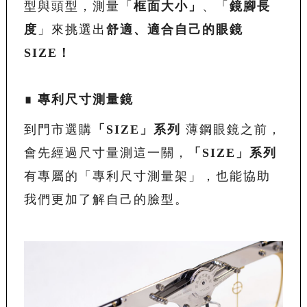
型與頭型，測量「
框面大小」
、「
鏡腳長
度
」來挑選出
舒適、適合自己的眼鏡
SIZE！
∎ 專利尺寸測量鏡
到門市選購
「
SIZE
」系列
薄鋼眼鏡之前，
會先經過尺寸量測這一關，
「
SIZE
」系列
有專屬的「專利尺寸測量架」，也能協助
我們更加了解自己的臉型。