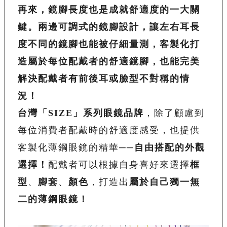
再來，鏡腳長度也是成就舒適度的一大關
鍵。兩邊可調式的鏡腳設計，讓左右耳長
度不同的鏡腳也能被仔細量測，客製化打
造屬於每位配戴者的舒適鏡腳，也能完美
解決配戴者有前後耳或臉型不對稱的情
況！
台灣「
SIZE
」系列眼鏡品牌
，除了顧慮到
每位消費者配戴時的舒適度感受，也提供
客製化薄鋼眼鏡的精華──
自由搭配的外觀
選擇！
配戴者可以根據自身喜好來選擇
框
型
、
腳套
、
顏色
，打造出
屬於自己獨一無
二的薄鋼眼鏡！