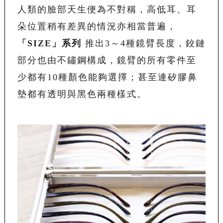
人類的臉部天生便為不對稱，高低耳、耳
朵位置稍有差異的情況亦相當普遍，
「
SIZE
」系列
推出3～4種鏡臂長度，鉸鏈
部分也由不鏽鋼構成，鏡臂的所有零件至
少都有10種顏色能夠選擇；甚至連矽膠鼻
墊都有透明與黑色兩種樣式。