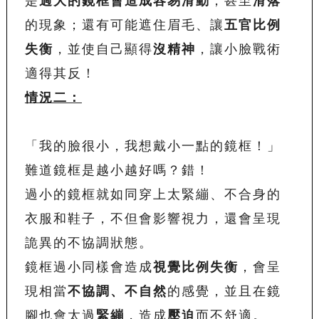
是
過大的鏡框會造成容易滑動
，甚至
滑落
的現象；還有可能遮住眉毛、讓
五官比例
失衡
，並使自己顯得
沒精神
，讓小臉戰術
適得其反！
情況二：
「我的臉很小，我想戴小一點的鏡框！」
難道鏡框是越小越好嗎？錯！
過小的鏡框就如同穿上太緊繃、不合身的
衣服和鞋子，不但會影響視力，還會呈現
詭異的不協調狀態。
鏡框過小同樣會造成
視覺比例失衡
，會呈
現相當
不協調、不自然
的感覺，並且在鏡
腳也會太過
緊繃
，造成
壓迫
而不舒適。