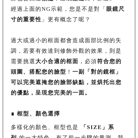
經過上面的NG示範，您是不是對「
眼鏡尺
寸的重要性
」更有概念了呢？
過大或過小的框面都會造成面部比例的失
調，若要有效達到修飾外觀的效果，則是
需要挑選
大小合適的框面
，必須
符合您的
頭圍、搭
配您的臉型
！
一副「對的鏡框」
可以完美遮掩您的臉部缺點，並烘托出您
的優點，呈現您完美的一面。
∎ 框型、顏色選擇
多樣化的顏色、框型也是
「
SIZE
」系
列
的一大特色，有了前一步驟的量測，我