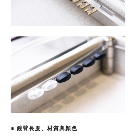
∎ 鏡臂長度、材質與顏色