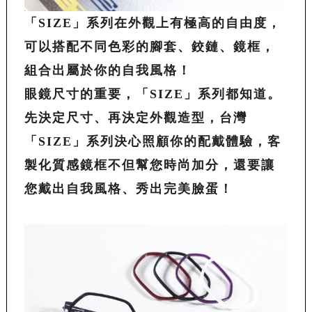
「
SIZE
」系列在外觀上有極高的自由度，
可以搭配不同色彩的腳套、鉸鏈、鏡框，
組合出屬於你的自我風格！
眼鏡尺寸的重要，「
SIZE」系列都知道。
先決定尺寸、再決定外觀造型，台灣
「
SIZE
」系列決心照顧你的配戴體驗，客
製化質感鏡框不但幫您時尚加分，還要讓
您戴出自我風格、秀出完美臉蛋！