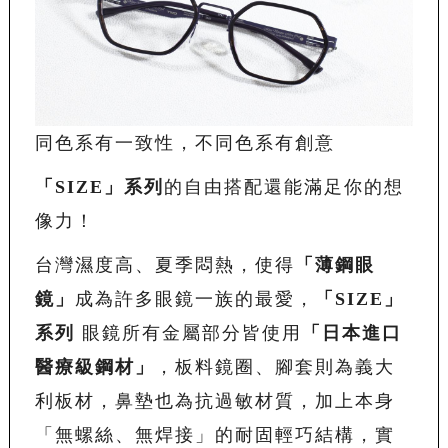
同色系有一致性，不同色系有創意
「
SIZE
」系列
的自由搭配還能滿足你的想
像力！
台灣濕度高、夏季悶熱，使得
「薄鋼眼
鏡」
成為許多眼鏡一族的最愛，
「
SIZE
」
系列
眼鏡所有金屬部分皆使用
「日本進口
醫療級鋼材」
，板料鏡圈、腳套則為義大
利板材，鼻墊也為抗過敏材質，加上本身
「無螺絲、無焊接」的耐固輕巧結構，實