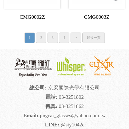
CMG0002Z
CMG0003Z
1
2
3
4
>
最後一頁
總公司
:
京采國際光學有限公司
電話
:
03-3251802
傳真
:
03-3251862
Email
:
jingcai_glasses@yahoo.com.tw
LINE
:
@sty1042c