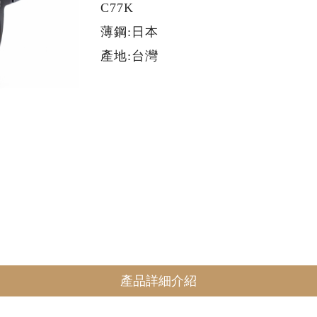
C77K
薄鋼:日本
產地:台灣
產品詳細介紹