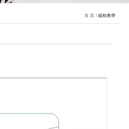
首 頁
鏡框教學